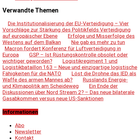
Verwandte Themen
Die Institutionalisierung der EU-Verteidigung – Vier
Vorschläge zur Stärkung des Politikfelds Verteidigung
auf europäischer Ebene
Erfolge und Misserfolge des
Westens auf dem Balkan
Nie gab es mehr zu tun
Macron fordert Konferenz für Luftverteidigung in
Europa
GSP – Ist Rüstungskontrolle obsolet oder
wichtiger geworden?
Logistikregiment 1 und
Logistikbataillon 163 – Neue und einzigartige logistische
Fähigkeiten für die NATO
Löst die Drohne das IED als
Waffe des armen Mannes ab?
Russlands Energie-
und Klimapolitik am Scheideweg
Ein Ende der
Diskussionen über Nord Stream 2? – Das neue bilaterale
Gasabkommen versus neue US-Sanktionen
Informationen
Abo
Newsletter
Kontakt