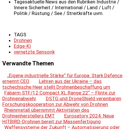
Tagesaktuelle News aus den Rubriken Industrie /
Innere Sicherheit / International / Land / Luft /
Politik / Rüstung / See / Streitkräfte uvm.
TAGS
Drohnen
Edge-KI
vernetzte Sensorik
Verwandte Themen
„Eigene industrielle Stärke“ für Europa: Stark Defence
ernennt CEO
Lehren aus der Ukraine – das
tschechische Heer stellt Drohnenbeschaffung um
Fabarm STF/12 Compact XL Range 22“ – Flinte zur
Drohnenabwehr
DSTG und DroneShield vereinbaren
Forschungskooperation zur Abwehr von Drohnen
Rheinmetall übernimmt Aktivitäten des
Drohnenherstellers EMT
Eurosatory 2024: Neue
HITBIRD-Drohnen bereit zur Massenfertigung
Waffensysteme der Zukunft – Automatisierung oder