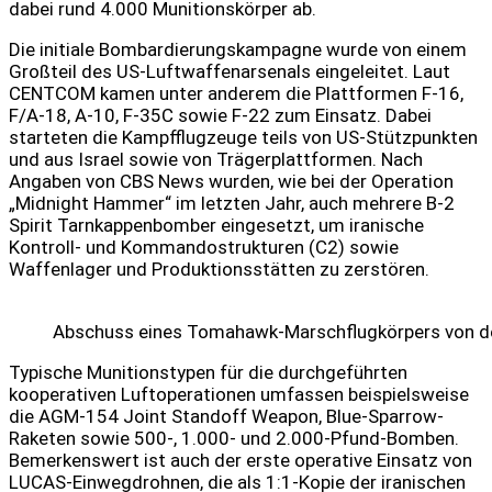
dabei rund 4.000 Munitionskörper ab.
Die initiale Bombardierungskampagne wurde von einem
Großteil des US-Luftwaffenarsenals eingeleitet. Laut
CENTCOM kamen unter anderem die Plattformen F-16,
F/A-18, A-10, F-35C sowie F-22 zum Einsatz. Dabei
starteten die Kampfflugzeuge teils von US-Stützpunkten
und aus Israel sowie von Trägerplattformen. Nach
Angaben von CBS News wurden, wie bei der Operation
„Midnight Hammer“ im letzten Jahr, auch mehrere B-2
Spirit Tarnkappenbomber eingesetzt, um iranische
Kontroll- und Kommandostrukturen (C2) sowie
Waffenlager und Produktionsstätten zu zerstören.
Abschuss eines Tomahawk-Marschflugkörpers von der
Typische Munitionstypen für die durchgeführten
kooperativen Luftoperationen umfassen beispielsweise
die AGM-154 Joint Standoff Weapon, Blue-Sparrow-
Raketen sowie 500-, 1.000- und 2.000-Pfund-Bomben.
Bemerkenswert ist auch der erste operative Einsatz von
LUCAS-Einwegdrohnen, die als 1:1-Kopie der iranischen