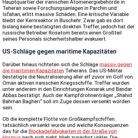
Hauptquartier der iranischen Atomenergiebehörde in
Teheran sowie Forschungsanlagen in Parchin und
Isfahan, erlitt massive Schäden. Eine kritische Variable
bleibt der Kernreaktor in Buschehr. Zwar gab es dort
bislang keine bestätigten direkten Treffer, jedoch hat der
russische Betreiber Rosatom bereits einen Großteil
seines Personals sicherheitshalber evakuiert.
US-Schläge gegen maritime Kapazitäten
Darüber hinaus richteten sich die Schläge
massiv gegen
die maritimen Kapazitäten
Teherans. Das US-Militär
bestätigte die Neutralisierung aller elf zuvor im Golf von
Oman aktiven iranischen Kriegsschiffe. Treffer wurden
unter anderem in den Einrichtungen Konarak und Bandar
Abbas bestätigt. Auch der Kampfdrohnenträger „Shahid
Bahman Bagheri“ soll im Zuge dessen versenkt worden
sein.
Ob die komplette Flotte von Großkampfschiffen
tatsächlich versenkt wurde und welche Konsequenzen
das für die
Blockadefähigkeiten in der Straße von
Hormus
nach sich zieht, blieb zunächst unklar. Die