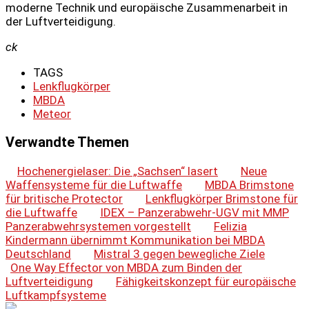
moderne Technik und europäische Zusammenarbeit in
der Luftverteidigung.
ck
TAGS
Lenkflugkörper
MBDA
Meteor
Verwandte Themen
Hochenergielaser: Die „Sachsen“ lasert
Neue
Waffensysteme für die Luftwaffe
MBDA Brimstone
für britische Protector
Lenkflugkörper Brimstone für
die Luftwaffe
IDEX – Panzerabwehr-UGV mit MMP
Panzerabwehrsystemen vorgestellt
Felizia
Kindermann übernimmt Kommunikation bei MBDA
Deutschland
Mistral 3 gegen bewegliche Ziele
One Way Effector von MBDA zum Binden der
Luftverteidigung
Fähigkeitskonzept für europäische
Luftkampfsysteme