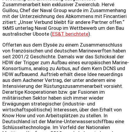
Zusammenarbeit kein exklusiver Zweierclub. Hervé
Guillou, Chef der Naval Group wurde im Zusammenhang
mit der Unterzeichnung des Abkommens mit Fincantieri
zitiert: „Unser Verbund bleibt für andere Partner offen.“
tkMS unterlag Naval Group im Wettbewerb um den Bau
australischer Uboote (
ES&T berichtete
).
Offerten aus dem Elysée zu einem Zusammenschluss
von französischen und deutschen Marinewerften haben
seit 2001/2 Geschichte. Damals war das Schicksal der
HDW der Trigger zum Aufbau eines europäischen Marine-
Konsortiums, analog zu Airbus, auf dem Kern DCNS und
HDW aufbauend. Auftrieb erhält diese Idee neuerdings
aus dem Aachener Vertrag, der unter anderem eine
Intensivierung der Rüstungszusammenarbeit vorsieht.
Derartige Kooperationen bzw. gar Fusionen im
militärischen Sektor haben sich immer wieder
Erwägungen strategischer (industrie- und
wirtschaftspolitische) Interessen, über den Erhalt von
Know How und von Arbeitsplätzen zu stellen. In
Deutschland ist der Marine-Unterwasserschiffbau eine
Schlüsseltechnologie. Im Vorfeld der Nationalen