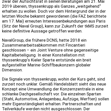
zwar der Aufsichtsrat in seinen Beratungen am 21. Mai
2019 überein, thyssenkrupp als Ganzes „weitgehend“
erhalten zu wollen. Doch vor dem Hintergrund der in der
letzten Woche bekannt gewordenen (die FAZ berichtete
am 17. Mai) erneuten Interessenbekundungen aus Paris
(Sitz der Naval Group), kann zur Zukunft der tkMS zurzeit
keine definitive Aussage getroffen werden.
NavalGroup, die frühere DCNS, hatte 2018 ein
Zusammenarbeitsabkommen mit Fincantieri
geschlossen – ein Joint Venture ohne gegenseitige
Kapitalbeteiligung. In einer Konstellation mit
thyssenkrupp‘s Kieler Sparte entstünde ein breit
aufgestellter Marine-Schiffbaukonzern globaler
Dimension.
Die Signale von thyssenkrupp, wohin der Kurs geht, sind
zurzeit noch unklar. Gemäß Handelsblatt sieht das neue
Konzept eine Umwandlung der Konzernzentrale in eine
schlanke Dachgesellschaft vor. Die einzelnen Sparten
(Stahl, Automotive, Anlagenbau, Aufzüge, Werften) sollen
mehr Eigenständigkeit erhalten. Partnerschaften und
Teilverkäufe werden nicht ausgeschlossen. Der