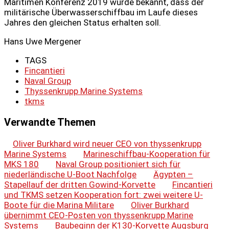
Maritimen Konferenz 2019 wurde bekannt, dass der
militärische Überwasserschiffbau im Laufe dieses
Jahres den gleichen Status erhalten soll.
Hans Uwe Mergener
TAGS
Fincantieri
Naval Group
Thyssenkrupp Marine Systems
tkms
Verwandte Themen
Oliver Burkhard wird neuer CEO von thyssenkrupp
Marine Systems
Marineschiffbau-Kooperation für
MKS 180
Naval Group positioniert sich für
niederländische U-Boot Nachfolge
Ägypten –
Stapellauf der dritten Gowind-Korvette
Fincantieri
und TKMS setzen Kooperation fort: zwei weitere U-
Boote für die Marina Militare
Oliver Burkhard
übernimmt CEO-Posten von thyssenkrupp Marine
Systems
Baubeginn der K130-Korvette Augsburg