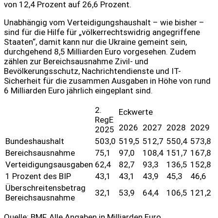
von 12,4 Prozent auf 26,6 Prozent.
Unabhängig vom Verteidigungshaushalt – wie bisher –
sind für die Hilfe für „völkerrechtswidrig angegriffene
Staaten“, damit kann nur die Ukraine gemeint sein,
durchgehend 8,5 Milliarden Euro vorgesehen. Zudem
zählen zur Bereichsausnahme Zivil- und
Bevölkerungsschutz, Nachrichtendienste und IT-
Sicherheit für die zusammen Ausgaben in Höhe von rund
6 Milliarden Euro jährlich eingeplant sind.
2.
Eckwerte
RegE
2026
2027
2028
2029
2025
Bundeshaushalt
503,0
519,5
512,7
550,4
573,8
Bereichsausnahme
75,1
97,0
108,4
151,7
167,8
Verteidigungsausgaben
62,4
82,7
93,3
136,5
152,8
1 Prozent des BIP
43,1
43,1
43,9
45,3
46,6
Überschreitensbetrag
32,1
53,9
64,4
106,5
121,2
Bereichsausnahme
Quelle: BMF, Alle Angaben in Milliarden Euro