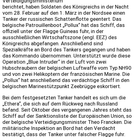
Verteidigungsministerium
berichtet, haben Soldaten des Königreichs in der Nacht
vom 28. Februar auf den 1. März in der Nordsee einen
Tanker der russischen Schattenflotte geentert. Das
belgische Patrouillenboot „Pollux“ hat das Schiff, das
offiziell unter der Flagge Guineas fuhr, in der
ausschließlichen Wirtschaftszone (engl. EEZ) des
Königreichs abgefangen. Anschließend sind
Spezialkräfte an Bord des Tankers gegangen und haben
das Kommando übernommen. Unterstützt wurde diese
Operation „Blue Intruder“ in der Luft von zwei
Hubschraubern der belgischen Luftwaffe vom Typ NH90
und von zwei Helikoptern der französischen Marine. Die
„Pollux“ hat anschließend das verdächtige Schiff in den
belgischen Marinestützpunkt Zeebrügge eskortiert.
Bei dem festgesetzten Tanker handelt es sich um die
„Ethera“, die sich auf dem Rückweg nach Russland
befand. Seit Oktober des vergangenen Jahres steht das
Schiff auf der Sanktionsliste der Europäischen Union, so
der belgische Verteidigungsminister Theo Francken. Die
militärische Inspektion an Bord hat den Verdacht
bestätigt, dass der Tanker unter falscher Flagge fuhr.