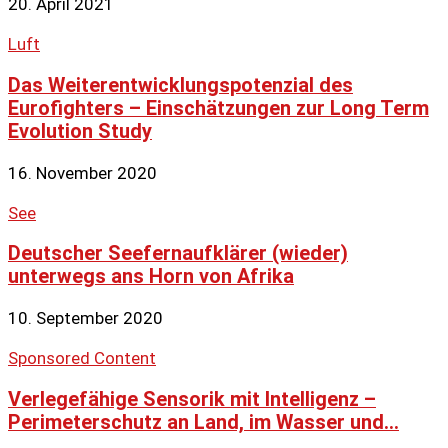
20. April 2021
Luft
Das Weiterentwicklungspotenzial des
Eurofighters – Einschätzungen zur Long Term
Evolution Study
16. November 2020
See
Deutscher Seefernaufklärer (wieder)
unterwegs ans Horn von Afrika
10. September 2020
Sponsored Content
Verlegefähige Sensorik mit Intelligenz –
Perimeterschutz an Land, im Wasser und...