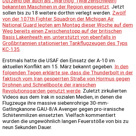
Dutzend der auch als „Warthog“ (Warzenschwein)
bekannten Maschinen in der Region eingesetzt
. Jetzt
sollen bis zu 18 weitere dorthin verlegt werden.
Zwölf
von der 107th Fighter Squadron der Michigan Air
National Guard legten am Montag dieser Woche auf dem
Weg bereits einen Zwischenstopp auf der britischen
Basis Lakenheath ein, unterstützt von ebenfalls in
Großbritannien stationierten Tankflugzeugen des Typs
KC-135
.
Erstmals hatte die USAF den Einsatz der A-10 im
aktuellen Konflikt am 15. März bekannt gegeben.
In den
folgenden Tagen erklärte sie, dass die Thunderbolt in der
faktisch vom Iran gesperrten Straße von Hormus gegen
Drohnen und Schnellboote der iranischen
Revolutionsgarden genutzt werde
. Zuletzt zirkulierten
Videos aus dem Irak in sozialen Medien, in denen die
Flugzeuge ihre massive siebenrohrige 30-mm-
Gatlingkanone GAU-8/A Avenger gegen pro-iranische
Schiitenmilizen einsetzten. Vielfach kommentiert
wurden die ungewöhnlich langen Feuerstöße von bis zu
neun Sekunden Dauer.