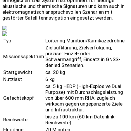
ermöglichen. Das System ist optimiert für niedrige
akustische und thermische Signaturen und kann auch in
elektromagnetisch anspruchsvollen Szenarien mit
gestörter Satellitennavigation eingesetzt werden.
Typ
Loitering Munition/Kamikazedrohne
Zielaufklärung, Zielverfolgung,
präziser Einzel- oder
Missionsspektrum
Schwarmangriff, Einsatz in GNSS-
denied Szenarien.
Startgewicht
ca. 20 kg
Nutzlast
6 kg
ca. 5 kg HEDP (High-Explosive Dual
Purpose) mit Durchschlagsleistung
Gefechtskopf
von über 600 mm RHA, zugleich
wirksam gegen ungepanzerte Ziele
und Infrastruktur.
bis zu 100 km (60 km Datenlink-
Reichweite
Reichweite)
Flugdauer
70 Minuten.