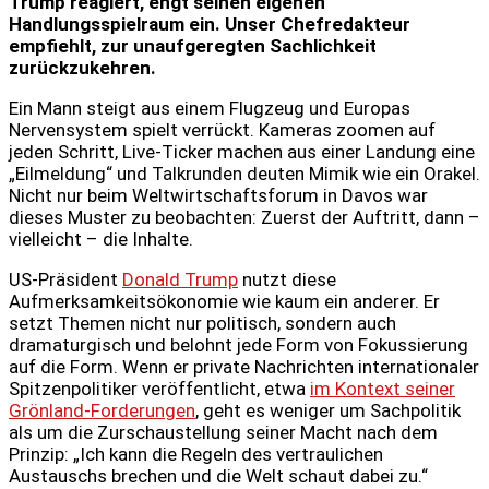
Trump reagiert, engt seinen eigenen
Handlungsspielraum ein. Unser Chefredakteur
empfiehlt, zur unaufgeregten Sachlichkeit
zurückzukehren.
Ein Mann steigt aus einem Flugzeug und Europas
Nervensystem spielt verrückt. Kameras zoomen auf
jeden Schritt, Live-Ticker machen aus einer Landung eine
„Eilmeldung“ und Talkrunden deuten Mimik wie ein Orakel.
Nicht nur beim Weltwirtschaftsforum in Davos war
dieses Muster zu beobachten: Zuerst der Auftritt, dann –
vielleicht – die Inhalte.
US-Präsident
Donald Trump
nutzt diese
Aufmerksamkeitsökonomie wie kaum ein anderer. Er
setzt Themen nicht nur politisch, sondern auch
dramaturgisch und belohnt jede Form von Fokussierung
auf die Form. Wenn er private Nachrichten internationaler
Spitzenpolitiker veröffentlicht, etwa
im Kontext seiner
Grönland-Forderungen
, geht es weniger um Sachpolitik
als um die Zurschaustellung seiner Macht nach dem
Prinzip: „Ich kann die Regeln des vertraulichen
Austauschs brechen und die Welt schaut dabei zu.“