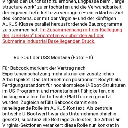
Virginia den Durchsatz zu erhöhen, Engpässe beim „large
structure work“ zu entschärfen und die Verwundbarkeit
der eigenen Lieferkette zu verringern – ein erklärtes Ziel
des Konzerns, der mit der Virginia‑ und der künftigen
AUKUS‑Klasse parallel herausfordernde Bauprogramme
zu stemmen hat.
Im Zusammenhang mit der Kiellegung
der „USS Barb“ berichteten wir über den auf der
Submarine Industrial Base liegenden Druck.
Roll-Out der USS Montana (Foto: HII)
Für Babcock markiert der Vertrag nach
Experteneinschätzung mehr als nur ein zusätzliches
Arbeitspaket. Das Unternehmen positioniert Rosyth als
Fertigungsstandort für hochkomplexe U‑Boot‑Strukturen
im US‑Programm und monetarisiert Fähigkeiten, die
bislang vor allem für britische Plattformen genutzt
wurden. Zugleich erfüllt Babcock damit eine
naheliegende Rolle im AUKUS‑Kontext: Als zentrale
britische U‑Bootwerft war das Unternehmen ohnehin
gesetzt, substanzielle Beiträge zu leisten; die Arbeit an
Virginia‑Sektionen verankert diese Rolle nun konkret in