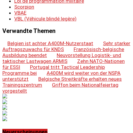
Loi de programmation militaire
Scorpion
VBAE
VBL (Véhicule blindé legère)
Verwandte Themen
Belgien ist achter A400M-Nutzerstaat
Sehr starker
Auftragszuwachs für KNDS
Französisch-belgische
Ausbildung beendet
Neuvorstellung Logistik- und
taktischer Lastwagen ARMIS
Zehn NATO-Nationen
für ESSI
Portugal tritt Tactical Leadership
Programme bei
A400M wird weiter von der NSPA
unterstützt
Belgische Streitkräfte erhalten neues
Trainingszentrum
Griffon beim Nationalfeiertag
vorgestellt
Neuerscheinungen