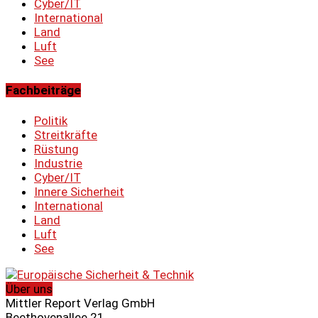
Cyber/IT
International
Land
Luft
See
Fachbeiträge
Politik
Streitkräfte
Rüstung
Industrie
Cyber/IT
Innere Sicherheit
International
Land
Luft
See
Über uns
Mittler Report Verlag GmbH
Beethovenallee 21